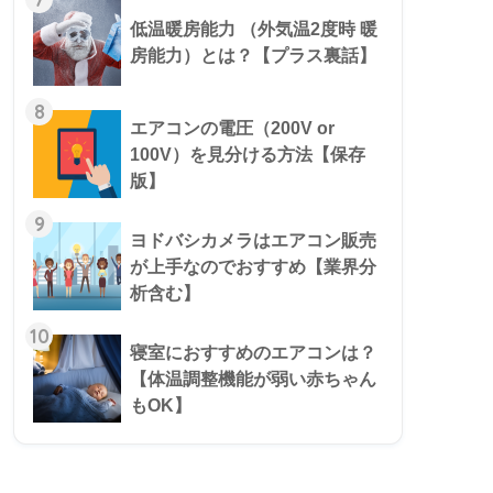
低温暖房能力 （外気温2度時 暖
房能力）とは？【プラス裏話】
8
エアコンの電圧（200V or
100V）を見分ける方法【保存
版】
9
ヨドバシカメラはエアコン販売
が上手なのでおすすめ【業界分
析含む】
10
寝室におすすめのエアコンは？
【体温調整機能が弱い赤ちゃん
もOK】