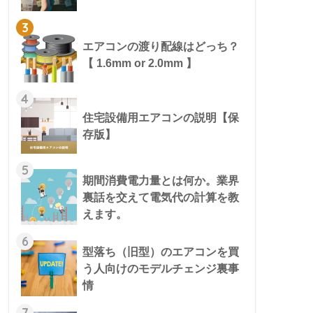
3
エアコンの渡り配線はどっち？
【 1.6mm or 2.0mm 】
4
住宅設備用エアコンの説明【保
存版】
5
期間消費電力量とは何か。業界
裏話を交えて電気代の計算を教
えます。
6
型落ち（旧型）のエアコンを買
う人向けのモデルチェンジ裏事
情
7