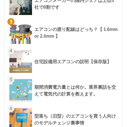
エアコンメーカーの国内シェアは上位5
社で8割です
3
エアコンの渡り配線はどっち？【 1.6mm
or 2.0mm 】
4
住宅設備用エアコンの説明【保存版】
5
期間消費電力量とは何か。業界裏話を交
えて電気代の計算を教えます。
6
型落ち（旧型）のエアコンを買う人向け
のモデルチェンジ裏事情