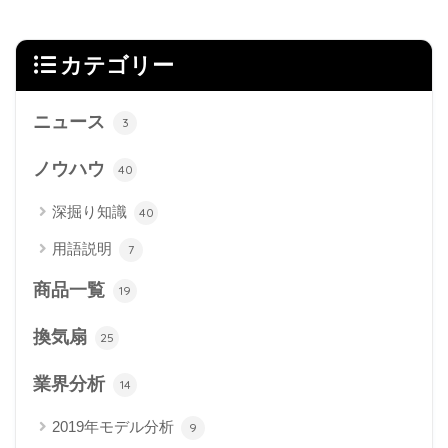
カテゴリー
ニュース
3
ノウハウ
40
深掘り知識
40
用語説明
7
商品一覧
19
換気扇
25
業界分析
14
2019年モデル分析
9