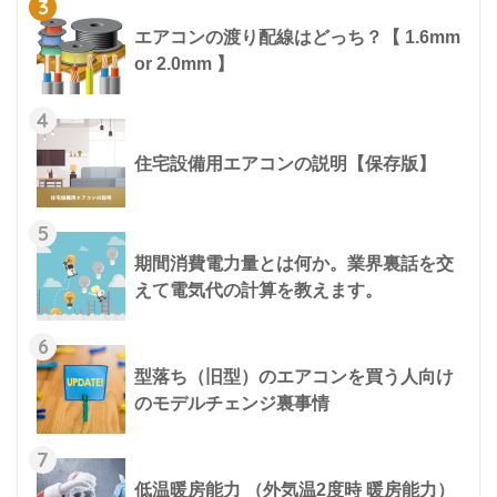
3
エアコンの渡り配線はどっち？【 1.6mm
or 2.0mm 】
4
住宅設備用エアコンの説明【保存版】
5
期間消費電力量とは何か。業界裏話を交
えて電気代の計算を教えます。
6
型落ち（旧型）のエアコンを買う人向け
のモデルチェンジ裏事情
7
低温暖房能力 （外気温2度時 暖房能力）