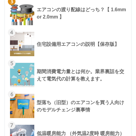
3
エアコンの渡り配線はどっち？【 1.6mm
or 2.0mm 】
4
住宅設備用エアコンの説明【保存版】
5
期間消費電力量とは何か。業界裏話を交
えて電気代の計算を教えます。
6
型落ち（旧型）のエアコンを買う人向け
のモデルチェンジ裏事情
7
低温暖房能力 （外気温2度時 暖房能力）