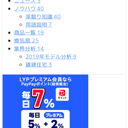
ニュース
3
ノウハウ
40
深掘り知識
40
用語説明
7
商品一覧
19
換気扇
25
業界分析
14
2019年モデル分析
9
賃貸住宅
3