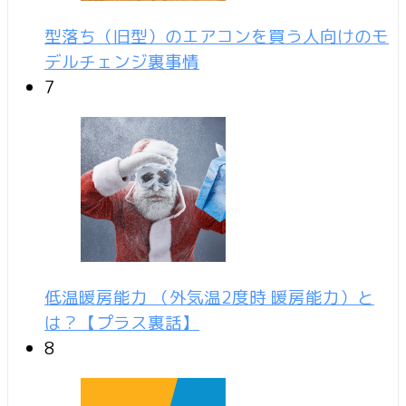
型落ち（旧型）のエアコンを買う人向けのモ
デルチェンジ裏事情
7
低温暖房能力 （外気温2度時 暖房能力）と
は？【プラス裏話】
8