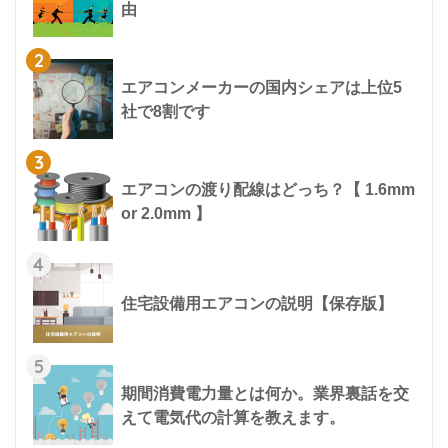
由
2
エアコンメーカーの国内シェアは上位5
社で8割です
3
エアコンの渡り配線はどっち？【 1.6mm
or 2.0mm 】
4
住宅設備用エアコンの説明【保存版】
5
期間消費電力量とは何か。業界裏話を交
えて電気代の計算を教えます。