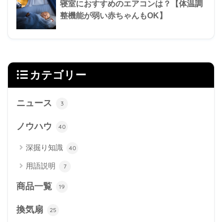
寝室におすすめのエアコンは？【体温調
整機能が弱い赤ちゃんもOK】
カテゴリー
ニュース
3
ノウハウ
40
深掘り知識
40
用語説明
7
商品一覧
19
換気扇
25