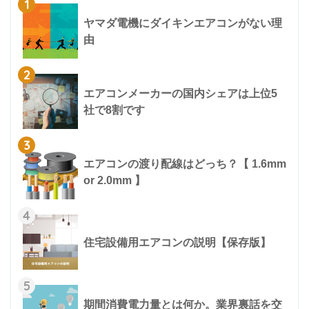
1
ヤマダ電機にダイキンエアコンがない理
由
2
エアコンメーカーの国内シェアは上位5
社で8割です
3
エアコンの渡り配線はどっち？【 1.6mm
or 2.0mm 】
4
住宅設備用エアコンの説明【保存版】
5
期間消費電力量とは何か。業界裏話を交