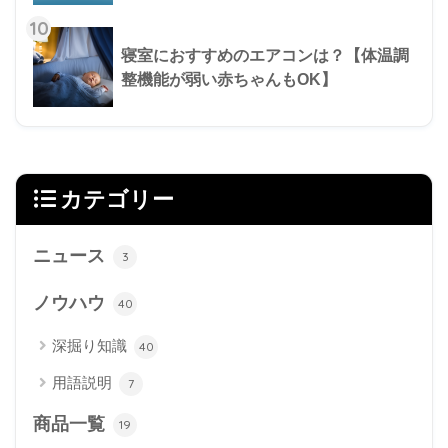
10
寝室におすすめのエアコンは？【体温調
整機能が弱い赤ちゃんもOK】
カテゴリー
ニュース
3
ノウハウ
40
深掘り知識
40
用語説明
7
商品一覧
19