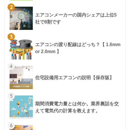
2
エアコンメーカーの国内シェアは上位5
社で8割です
3
エアコンの渡り配線はどっち？【 1.6mm
or 2.0mm 】
4
住宅設備用エアコンの説明【保存版】
5
期間消費電力量とは何か。業界裏話を交
えて電気代の計算を教えます。
6