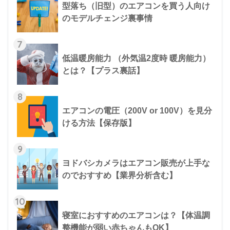
型落ち（旧型）のエアコンを買う人向け
のモデルチェンジ裏事情
7
低温暖房能力 （外気温2度時 暖房能力）
とは？【プラス裏話】
8
エアコンの電圧（200V or 100V）を見分
ける方法【保存版】
9
ヨドバシカメラはエアコン販売が上手な
のでおすすめ【業界分析含む】
10
寝室におすすめのエアコンは？【体温調
整機能が弱い赤ちゃんもOK】