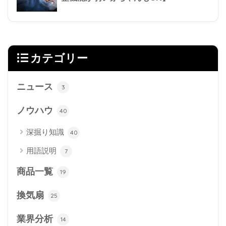
カテゴリー
ニュース
3
ノウハウ
40
深掘り知識
40
用語説明
7
商品一覧
19
換気扇
25
業界分析
14