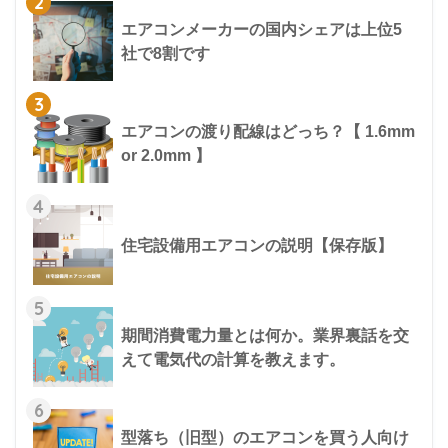
2
エアコンメーカーの国内シェアは上位5
社で8割です
3
エアコンの渡り配線はどっち？【 1.6mm
or 2.0mm 】
4
住宅設備用エアコンの説明【保存版】
5
期間消費電力量とは何か。業界裏話を交
えて電気代の計算を教えます。
6
型落ち（旧型）のエアコンを買う人向け